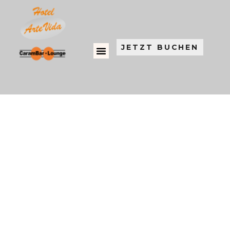
JETZT BUCHEN
CaramBar Lounge